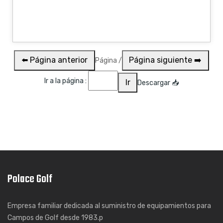
⬅️ Página anterior
Página siguiente ➡️
Página
/
Ir a la página :
Ir
Descargar 📥
Polace Golf
Empresa familiar dedicada al suministro de equipamientos para
Campos de Golf desde 1983.p