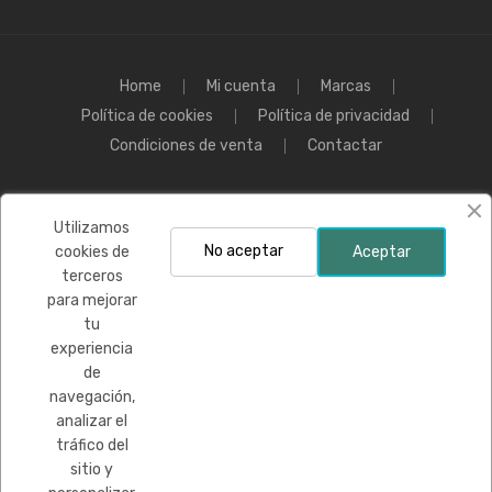
Home
Mi cuenta
Marcas
Política de cookies
Política de privacidad
Condiciones de venta
Contactar
Polace Golf colabora con:
Utilizamos
No aceptar
cookies de
Aceptar
terceros
para mejorar
tu
experiencia
de
Financiado por la Unión Europea-Next Generation EU
navegación,
analizar el
tráfico del
sitio y