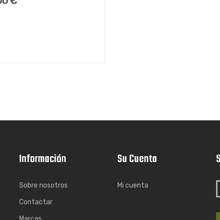
00 €
Información
Su Cuenta
S
Sobre nosotros
Mi cuenta
Contactar
Marcas