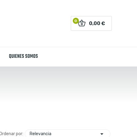
0
0,00 €
QUIENES SOMOS

Relevancia
Ordenar por: