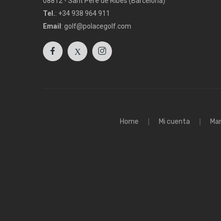
08812 - Sant Pere de Ribes (Barcelona)
Tel.
: +34 938 964 911
Email
: golf@polacegolf.com
Home
Mi cuenta
Ma