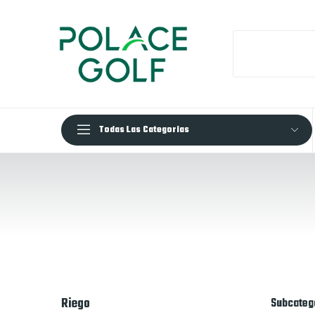
Todas Las Categorias
Riego
Subcateg