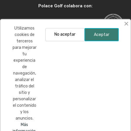
Polace Golf colabora con:
Utilizamos
No aceptar
cookies de
Aceptar
terceros
para mejorar
Financiado por la Unión Europea-Next Generation EU
tu
experiencia
de
navegación,
analizar el
tráfico del
sitio y
personalizar
el contenido
y los
Copyright © Todos los derechos reservados
anuncios.
Más