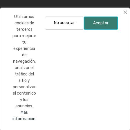
Polace Golf colabora con:
Utilizamos
No aceptar
cookies de
Aceptar
terceros
para mejorar
tu
experiencia
de
Financiado por la Unión Europea-Next Generation EU
navegación,
analizar el
tráfico del
sitio y
personalizar
el contenido
y los
anuncios.
Más
información.
0
Copyright © Todos los derechos reservados
Home
Cart
Custom content